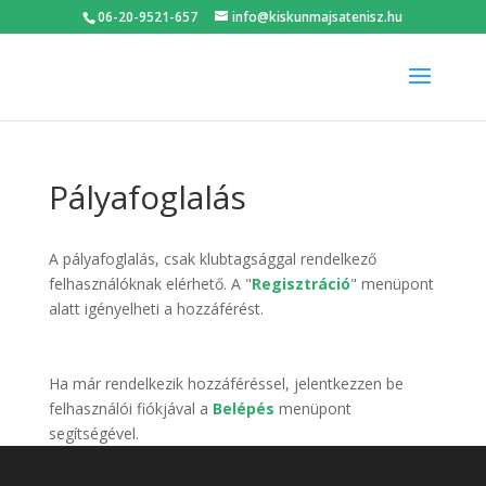
06-20-9521-657
info@kiskunmajsatenisz.hu
Pályafoglalás
A pályafoglalás, csak klubtagsággal rendelkező
felhasználóknak elérhető. A "
Regisztráció
" menüpont
alatt igényelheti a hozzáférést.
Ha már rendelkezik hozzáféréssel, jelentkezzen be
felhasználói fiókjával a
Belépés
menüpont
segítségével.