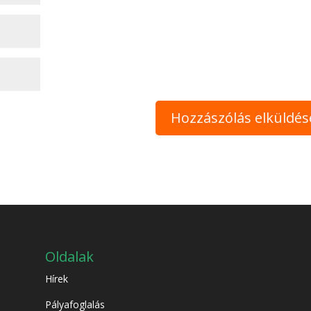
Oldalak
Hírek
Pályafoglalás