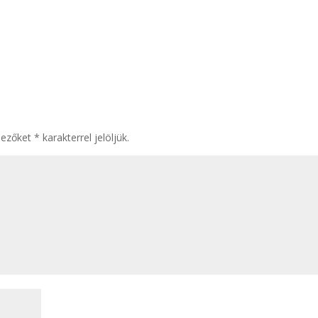
mezőket
*
karakterrel jelöljük.