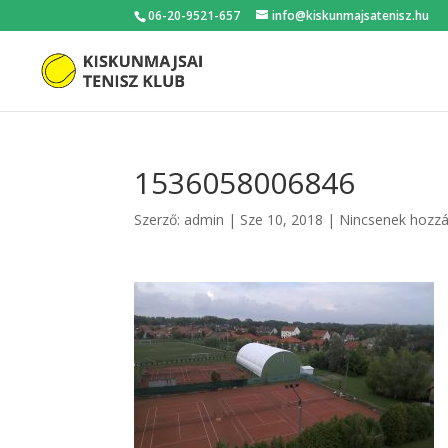
06-20-9521-657
info@kiskunmajsatenisz.hu
1536058006846
Szerző:
admin
|
Sze 10, 2018
|
Nincsenek hozz