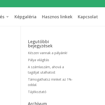
és
Képgaléria
Hasznos linkek
Kapcsolat
Legutóbbi
bejegyzések
Készen vannak a pályáink!
Pálya világítás
A számlaszám, ahová a
tagdíjat utalhatod:
Támogathatsz minket az 1%-
oddal.
Tájékoztató
Archívum