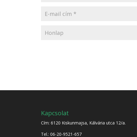
Kapcsolat
Cím: 6120 Kiskunmajsa, Kálvária utca 12/a.
Tel.: 06-20-9521-657