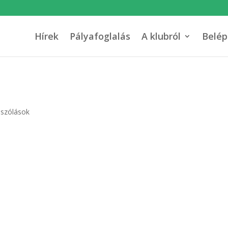
Hírek
Pályafoglalás
A klubról
Belép
ászólások