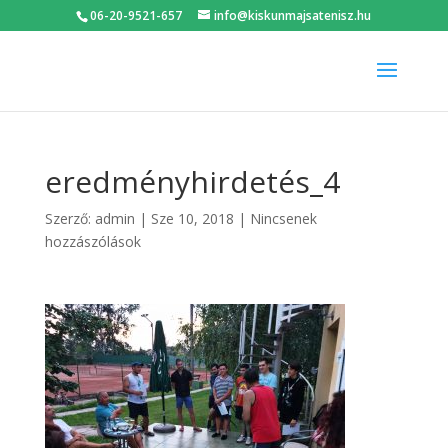
06-20-9521-657
info@kiskunmajsatenisz.hu
eredményhirdetés_4
Szerző:
admin
|
Sze 10, 2018
|
Nincsenek
hozzászólások