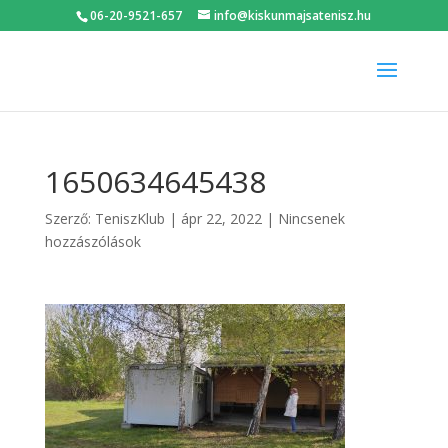
06-20-9521-657
info@kiskunmajsatenisz.hu
1650634645438
Szerző:
TeniszKlub
|
ápr 22, 2022
|
Nincsenek
hozzászólások